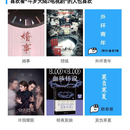
喜欢看
“斗罗大陆2电视剧”
的人也喜欢
婚事
猎狐
外环青年
许我耀眼
暗夜新娘
莫负寒夏