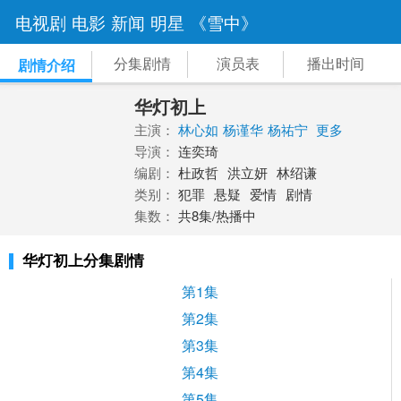
电视剧
电影
新闻
明星
《雪中》
分集剧情
演员表
播出时间
剧情介绍
华灯初上
主演：
林心如
杨谨华
杨祐宁
更多
导演：
连奕琦
编剧：
杜政哲
洪立妍
林绍谦
类别：
犯罪
悬疑
爱情
剧情
集数：
共8集/热播中
华灯初上分集剧情
第1集
第2集
第3集
第4集
第5集