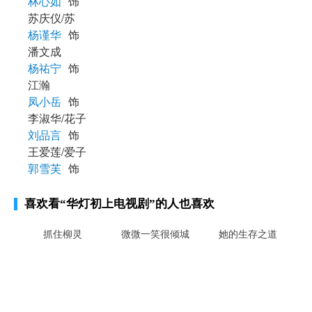
林心如
饰
苏庆仪/苏
杨谨华
饰
潘文成
杨祐宁
饰
江瀚
凤小岳
饰
李淑华/花子
刘品言
饰
王爱莲/爱子
郭雪芙
饰
喜欢看
“华灯初上电视剧”
的人也喜欢
抓住柳灵
微微一笑很倾城
她的生存之道