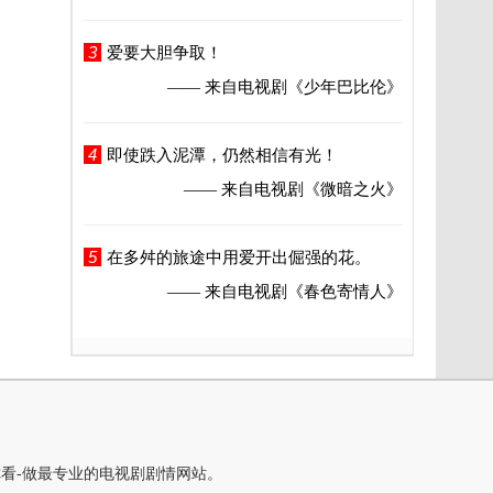
3
爱要大胆争取！
—— 来自电视剧
《少年巴比伦》
4
即使跌入泥潭，仍然相信有光！
—— 来自电视剧
《微暗之火》
5
在多舛的旅途中用爱开出倔强的花。
—— 来自电视剧
《春色寄情人》
你看-做最专业的电视剧剧情网站。