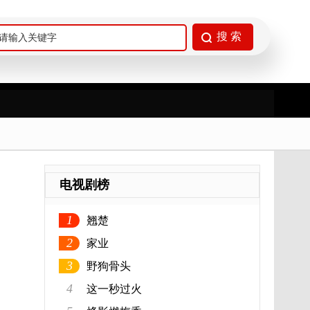
电视剧榜
1
翘楚
2
家业
3
野狗骨头
4
这一秒过火