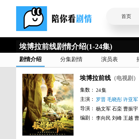
首页
埃博拉前线剧情介绍(1-24集)
剧情介绍
分集剧情
演员表
埃博拉前线
（电视剧）
集数：
24
集
主演：
罗晋
毛晓彤
许亚军
导演：
杨文军
石栾
曹振宇
编剧：
李向民
刘峰
王越