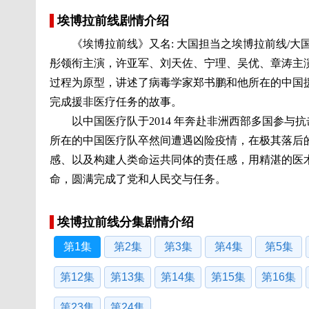
埃博拉前线剧情介绍
《埃博拉前线》又名: 大国担当之埃博拉前线/
彤领衔主演，许亚军、刘天佐、宁理、吴优、章涛主演
过程为原型，讲述了病毒学家郑书鹏和他所在的中国
完成援非医疗任务的故事。
以中国医疗队于2014 年奔赴非洲西部多国参
所在的中国医疗队卒然间遭遇凶险疫情，在极其落后
感、以及构建人类命运共同体的责任感，用精湛的医
命，圆满完成了党和人民交与任务。
埃博拉前线分集剧情介绍
第1集
第2集
第3集
第4集
第5集
第12集
第13集
第14集
第15集
第16集
第23集
第24集