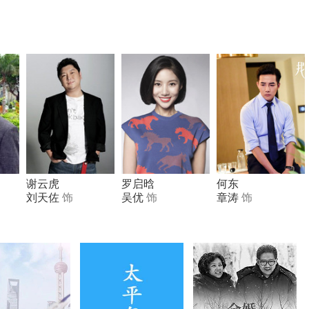
谢云虎
罗启晗
何东
刘天佐
饰
吴优
饰
章涛
饰