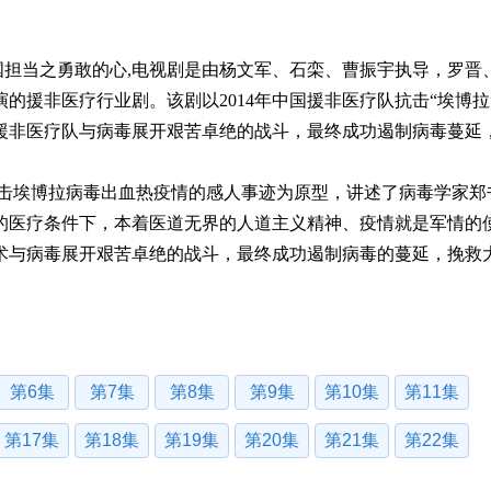
大国担当之勇敢的心,电视剧是由杨文军、石栾、曹振宇执导，罗晋
的援非医疗行业剧。该剧以2014年中国援非医疗队抗击“埃博拉
援非医疗队与病毒展开艰苦卓绝的战斗，最终成功遏制病毒蔓延
与抗击埃博拉病毒出血热疫情的感人事迹为原型，讲述了病毒学家郑
的医疗条件下，本着医道无界的人道主义精神、疫情就是军情的
术与病毒展开艰苦卓绝的战斗，最终成功遏制病毒的蔓延，挽救
第6集
第7集
第8集
第9集
第10集
第11集
第17集
第18集
第19集
第20集
第21集
第22集