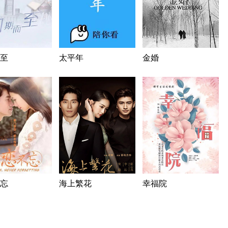
至
太平年
金婚
忘
海上繁花
幸福院