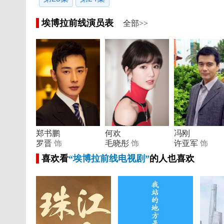
埃博拉前线演员表
全部>>
郑书鹏
何欢
冯刚
罗晋
饰
毛晓彤
饰
许亚军
饰
喜欢看
“埃博拉前线电视剧”
的人也喜欢