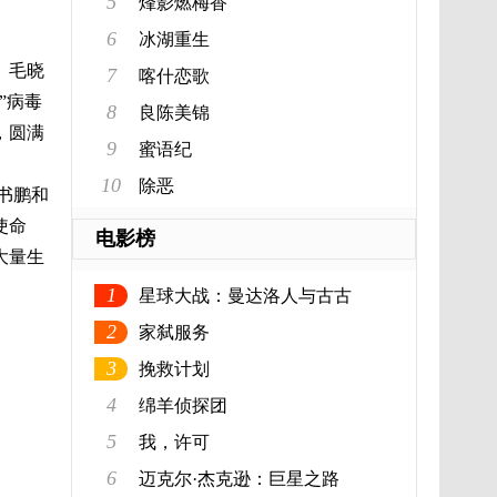
5
烽影燃梅香
6
冰湖重生
、毛晓
7
喀什恋歌
”病毒
8
良陈美锦
，圆满
9
蜜语纪
10
除恶
书鹏和
使命
电影榜
大量生
1
星球大战：曼达洛人与古古
2
家弑服务
3
挽救计划
4
绵羊侦探团
5
我，许可
6
迈克尔·杰克逊：巨星之路