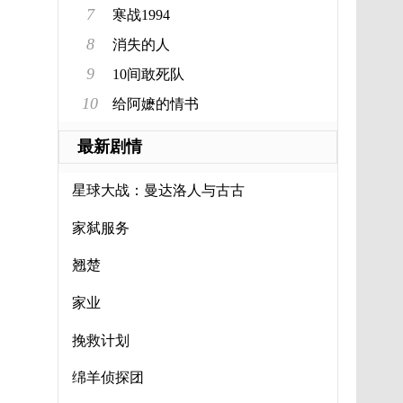
7
寒战1994
8
消失的人
9
10间敢死队
10
给阿嬷的情书
最新剧情
星球大战：曼达洛人与古古
家弑服务
翘楚
家业
挽救计划
绵羊侦探团