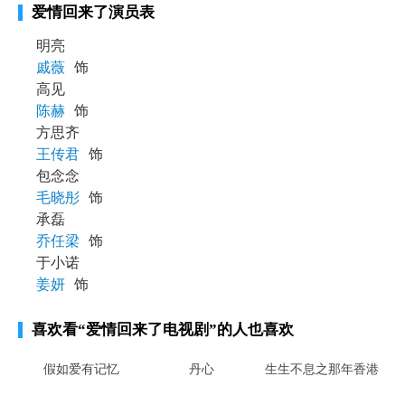
爱情回来了演员表
明亮
戚薇
饰
高见
陈赫
饰
方思齐
王传君
饰
包念念
毛晓彤
饰
承磊
乔任梁
饰
于小诺
姜妍
饰
喜欢看
“爱情回来了电视剧”
的人也喜欢
假如爱有记忆
丹心
生生不息之那年香港
雪在烧