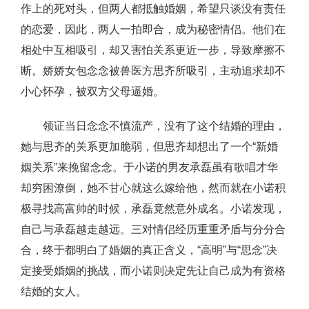
作上的死对头，但两人都抵触婚姻，希望只谈没有责任
的恋爱，因此，两人一拍即合，成为秘密情侣。他们在
相处中互相吸引，却又害怕关系更近一步，导致摩擦不
断。娇娇女包念念被兽医方思齐所吸引，主动追求却不
小心怀孕，被双方父母逼婚。
领证当日念念不慎流产，没有了这个结婚的理由，
她与思齐的关系更加脆弱，但思齐却想出了一个“新婚
姻关系”来挽留念念。于小诺的男友承磊虽有歌唱才华
却穷困潦倒，她不甘心就这么嫁给他，然而就在小诺积
极寻找高富帅的时候，承磊竟然意外成名。小诺发现，
自己与承磊越走越远。三对情侣经历重重矛盾与分分合
合，终于都明白了婚姻的真正含义，“高明”与“思念”决
定接受婚姻的挑战，而小诺则决定先让自己成为有资格
结婚的女人。