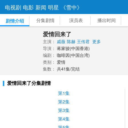
电视剧
电影
新闻
明星
《雪中》
分集剧情
演员表
播出时间
剧情介绍
爱情回来了
主演：
戚薇
陈赫
王传君
更多
导演：
蒋家骏(中国香港)
编剧：
咖啡因(中国台湾)
类别：
爱情
集数：
共41集/完结
爱情回来了分集剧情
第1集
第2集
第3集
第4集
第5集