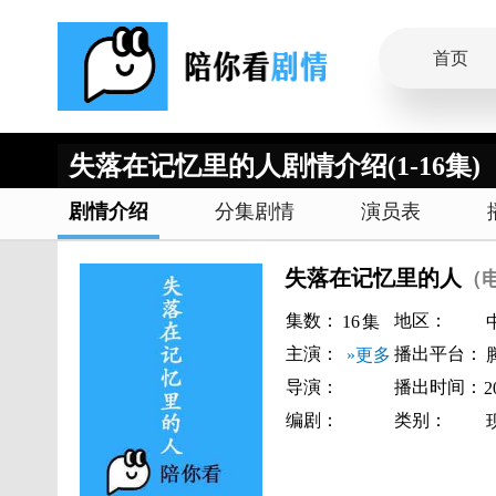
首页
失落在记忆里的人剧情介绍(1-16集)
剧情介绍
分集剧情
演员表
失落在记忆里的人
（
集数：
地区：
16
集
主演：
播出平台：
»更多
导演：
播出时间：
2
编剧：
类别：