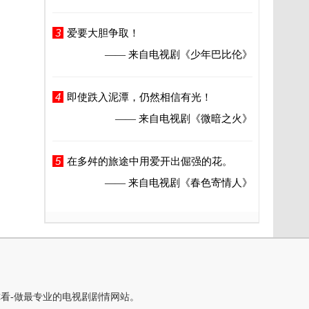
3
爱要大胆争取！
—— 来自电视剧
《少年巴比伦》
4
即使跌入泥潭，仍然相信有光！
—— 来自电视剧
《微暗之火》
5
在多舛的旅途中用爱开出倔强的花。
—— 来自电视剧
《春色寄情人》
你看-做最专业的电视剧剧情网站。