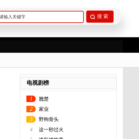
电视剧榜
1
翘楚
2
家业
3
野狗骨头
4
这一秒过火