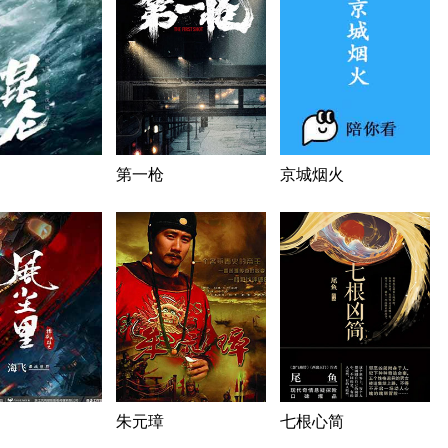
第一枪
京城烟火
朱元璋
七根心简