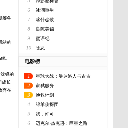
5
烽影燃梅香
6
冰湖重生
期筹备
7
喀什恋歌
8
良陈美锦
9
蜜语纪
间站的
10
除恶
系统。
电影榜
于沈铎的
1
星球大战：曼达洛人与古古
同成长
2
家弑服务
放弃在
3
挽救计划
4
绵羊侦探团
5
我，许可
6
迈克尔·杰克逊：巨星之路