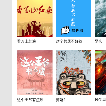
看万山红遍
这个邻居不好惹
昆仑
这个王爷有点废
赘婿2
风尘里