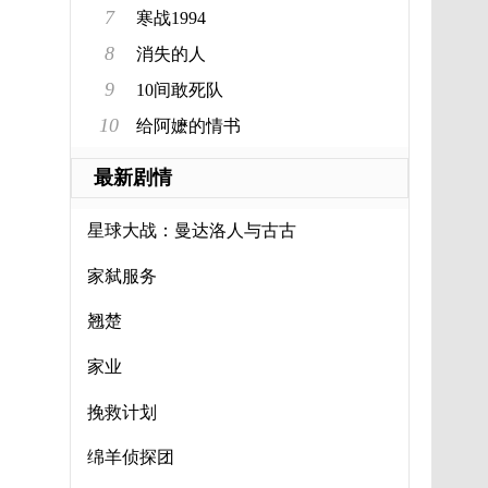
7
寒战1994
8
消失的人
9
10间敢死队
10
给阿嬷的情书
最新剧情
星球大战：曼达洛人与古古
家弑服务
翘楚
家业
挽救计划
绵羊侦探团