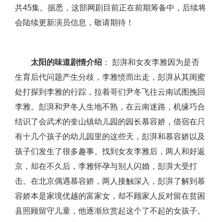
共45集。据悉，这部网剧目前正在前期筹备中，后续将
会陆续更新演员信息，敬请期待！
太阳的味道剧情介绍
： 彭湃和女友李雅因为是否
生育后代问题产生分歧，李雅愤而出走，彭湃从其闺蜜
处打探到李雅的行踪，拉着哥们尹冬飞往云南试图挽回
李雅。彭湃和尹冬人生地不熟，在云南迷路，机缘巧合
结识了会武术的奎山镇幼儿园的园长慕容娇，借宿在只
有十几个孩子的幼儿园里的这些天，彭湃和慕容娇以及
孩子们发生了很多趣事。找到女友李雅后，两人和好返
京，却在不久后，李雅怀孕与别人闪婚，彭湃大受打
击。在北京偶遇慕容娇，两人接触深入，彭湃了解到慕
容娇本是家境优越的富家女，却不顾家人反对留在贫困
县照顾留守儿童，他逐渐欣赏起这个了不起的女孩子。