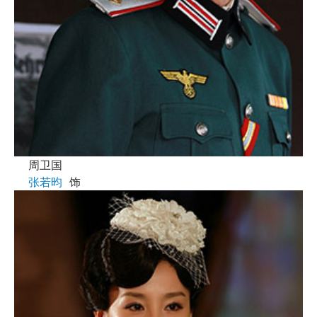
周卫国
张若昀
饰