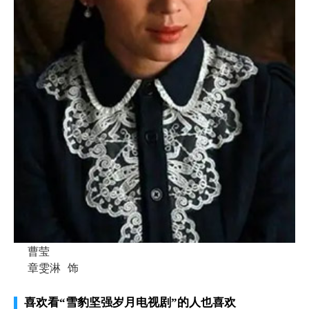
曹莹
章雯淋
饰
喜欢看
“雪豹坚强岁月电视剧”
的人也喜欢