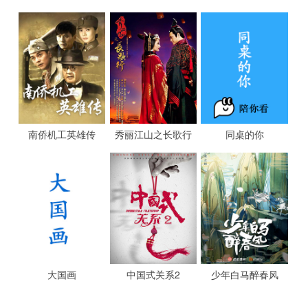
南侨机工英雄传
秀丽江山之长歌行
同桌的你
大国画
中国式关系2
少年白马醉春风