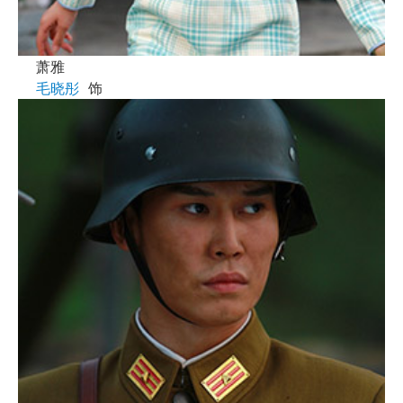
萧雅
毛晓彤
饰