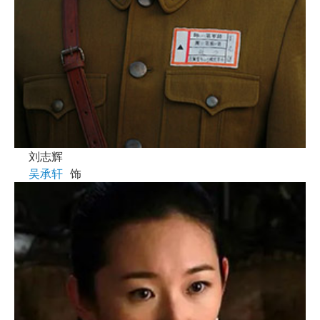
刘志辉
吴承轩
饰