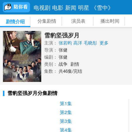
电视剧
电影
新闻
明星
《雪中》
分集剧情
演员表
播出时间
剧情介绍
雪豹坚强岁月
主演：
张若昀
高洋
毛晓彤
更多
导演：
张健
编剧：
张健
类别：
战争
剧情
集数：
共46集/完结
雪豹坚强岁月分集剧情
第1集
第2集
第3集
第4集