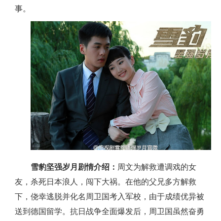
事。
雪豹坚强岁月剧情介绍：
周文为解救遭调戏的女
友，杀死日本浪人，闯下大祸。在他的父兄多方解救
下，侥幸逃脱并化名周卫国考入军校，由于成绩优异被
送到德国留学。抗日战争全面爆发后，周卫国虽然奋勇