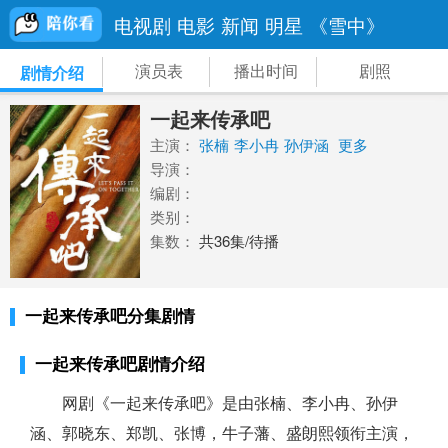
电视剧
电影
新闻
明星
《雪中》
演员表
播出时间
剧照
剧情介绍
一起来传承吧
主演：
张楠
李小冉
孙伊涵
更多
导演：
编剧：
类别：
集数：
共36集/待播
一起来传承吧分集剧情
一起来传承吧剧情介绍
网剧《一起来传承吧》是由张楠、李小冉、孙伊
涵、郭晓东、郑凯、张博，牛子藩、盛朗熙领衔主演，