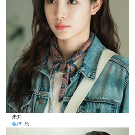
未知
张楠
饰