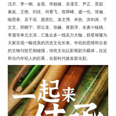
沈月、李一桐、金晨、佟丽娅、吴谨言、尹正、景甜、
秦岚、王艳、刘佳、何赛飞、曾舜晞、盛一伦、张俪、
喻恩泰、吴千语、惠英红、洛文博、米热、洪剑涛、于
文文、郑晓宁、郑云龙、张赫、黄新淳、全麦小核桃、
李晟等单元主演，汇集众多一线实力大咖，群星璀璨为
大家呈现一幅优美的历史文化长卷。年轻的思维和古老
的文物与技艺相碰撞，传统文化以影视剧为载体，拉近
和当代年轻人的距离，在新时代焕发新光彩。