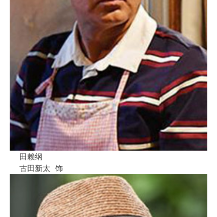
田赖纲
古田新太
饰