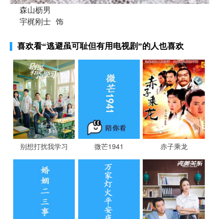
森山枥男
宇梶刚士
饰
喜欢看
“逃避虽可耻但有用电视剧”
的人也喜欢
别想打扰我学习
微芒1941
赤子乘龙