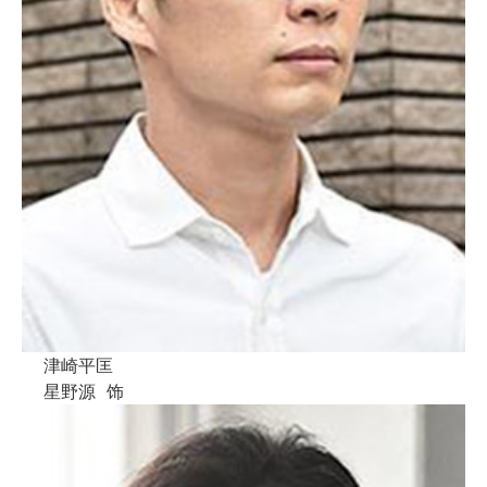
津崎平匡
星野源
饰