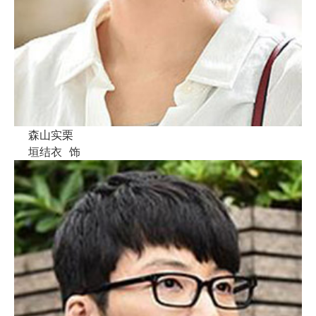
森山实栗
垣结衣
饰