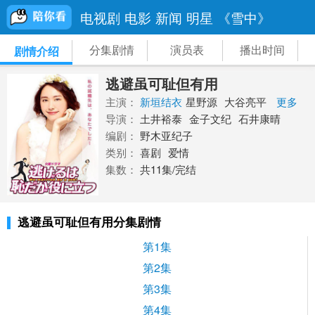
电视剧
电影
新闻
明星
《雪中》
分集剧情
演员表
播出时间
剧情介绍
逃避虽可耻但有用
主演：
新垣结衣
星野源
大谷亮平
更多
导演：
土井裕泰
金子文纪
石井康晴
编剧：
野木亚纪子
类别：
喜剧
爱情
集数：
共11集/完结
逃避虽可耻但有用分集剧情
第1集
第2集
第3集
第4集