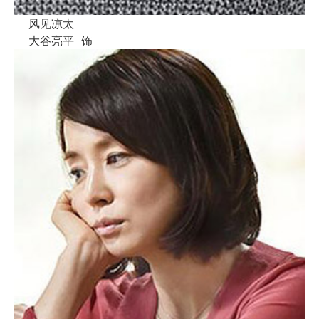
风见凉太
大谷亮平
饰