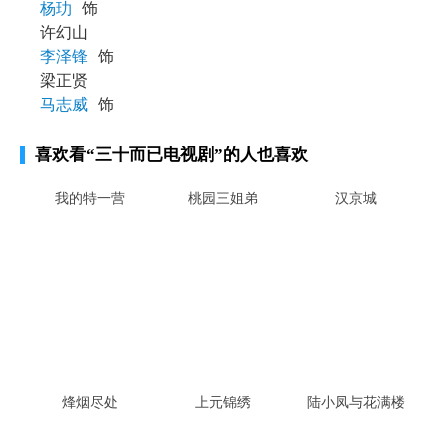
杨玏
饰
许幻山
李泽锋
饰
梁正贤
马志威
饰
喜欢看
“三十而已电视剧”
的人也喜欢
我的特一营
桃园三姐弟
汉京城
烽烟尽处
上元锦绣
陆小凤与花满楼