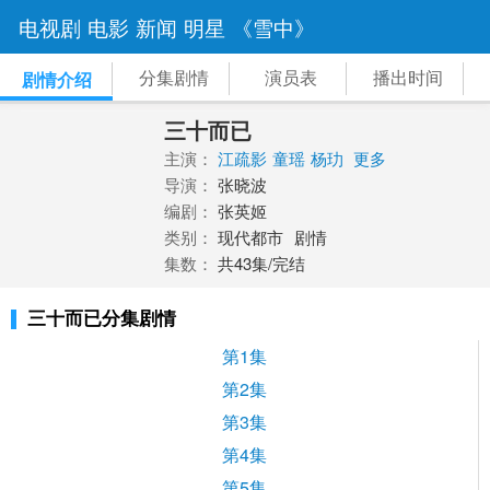
电视剧
电影
新闻
明星
《雪中》
分集剧情
演员表
播出时间
剧情介绍
三十而已
主演：
江疏影
童瑶
杨玏
更多
导演：
张晓波
编剧：
张英姬
类别：
现代都市
剧情
集数：
共43集/完结
三十而已分集剧情
第1集
第2集
第3集
第4集
第5集