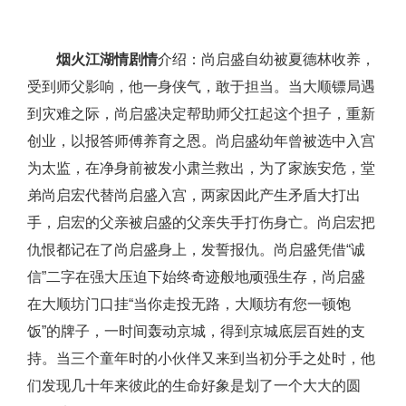
烟火江湖情剧情
介绍：尚启盛自幼被夏德林收养，
受到师父影响，他一身侠气，敢于担当。当大顺镖局遇
到灾难之际，尚启盛决定帮助师父扛起这个担子，重新
创业，以报答师傅养育之恩。尚启盛幼年曾被选中入宫
为太监，在净身前被发小肃兰救出，为了家族安危，堂
弟尚启宏代替尚启盛入宫，两家因此产生矛盾大打出
手，启宏的父亲被启盛的父亲失手打伤身亡。尚启宏把
仇恨都记在了尚启盛身上，发誓报仇。尚启盛凭借“诚
信”二字在强大压迫下始终奇迹般地顽强生存，尚启盛
在大顺坊门口挂“当你走投无路，大顺坊有您一顿饱
饭”的牌子，一时间轰动京城，得到京城底层百姓的支
持。当三个童年时的小伙伴又来到当初分手之处时，他
们发现几十年来彼此的生命好象是划了一个大大的圆