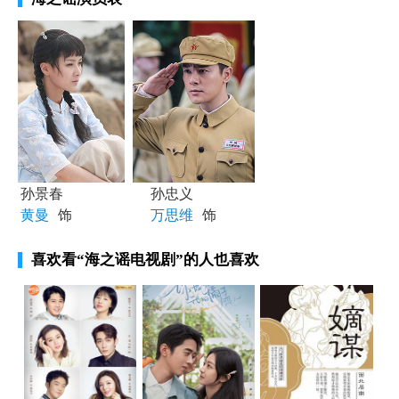
孙景春
孙忠义
黄曼
饰
万思维
饰
喜欢看
“海之谣电视剧”
的人也喜欢