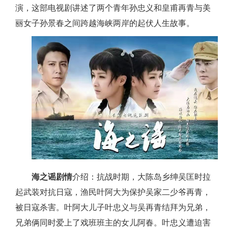
演，这部电视剧讲述了两个青年孙忠义和皇甫再青与美
丽女子孙景春之间跨越海峡两岸的起伏人生故事。
海之谣剧情
介绍：抗战时期，大陈岛乡绅吴匡时拉
起武装对抗日寇，渔民叶阿大为保护吴家二少爷再青，
被日寇杀害。叶阿大儿子叶忠义与吴再青结拜为兄弟，
兄弟俩同时爱上了戏班班主的女儿阿春。叶忠义遭迫害