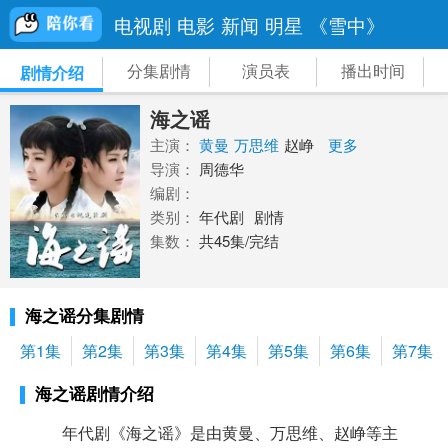
电视剧
电影
新闻
明星
《雪中》
分集剧情
演员表
播出时间
剧情介绍
海之谣
主演：
黄曼
万思维
赵峥
更多
导演：
周德华
编剧：
类别：
年代剧
剧情
集数：
共45集/完结
海之谣分集剧情
第1集
第2集
第3集
第4集
第5集
第6集
第7集
海之谣剧情介绍
年代剧《海之谣》是由黄曼、万思维、赵峥等主