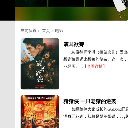
当前位置：
首页
>
电影
震耳欲聋
灰度律师李淇（檀健次饰）因出
想诈骗案远比想象的复杂。这一次，
业经历。...
【查看详情】
猪猪侠 一只老猪的逆袭
曾经陪伴大家成长的GGBon
浑身五花肉，却总是阴差阳错，bug频出