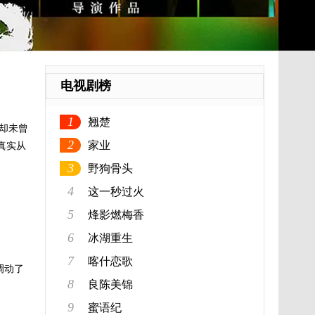
电视剧榜
1
翘楚
却未曾
2
家业
真实从
3
野狗骨头
4
这一秒过火
5
烽影燃梅香
6
冰湖重生
7
喀什恋歌
调动了
8
良陈美锦
9
蜜语纪