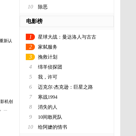
10
除恶
电影榜
1
星球大战：曼达洛人与古古
重新认
2
家弑服务
3
挽救计划
4
绵羊侦探团
5
我，许可
6
迈克尔·杰克逊：巨星之路
7
寒战1994
摄影机创
8
消失的人
..
9
10间敢死队
10
给阿嬷的情书