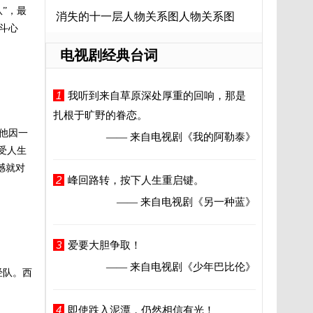
”，最
消失的十一层人物关系图人物关系图
斗心
电视剧经典台词
1
我听到来自草原深处厚重的回响，那是
扎根于旷野的眷恋。
他因一
—— 来自电视剧
《我的阿勒泰》
受人生
憾就对
2
峰回路转，按下人生重启键。
—— 来自电视剧
《另一种蓝》
3
爱要大胆争取！
—— 来自电视剧
《少年巴比伦》
经队。西
4
即使跌入泥潭，仍然相信有光！