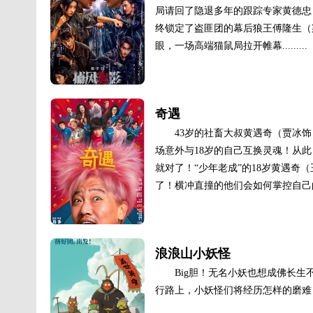
局请回了隐退多年的跟踪专家黄德忠
终锁定了盗匪团的幕后狼王傅隆生（
眼，一场高端猫鼠局拉开帷幕.........
奇遇
43岁的社畜大叔黄遇奇（贾冰
场意外与18岁的自己互换灵魂！从
就对了！“少年老成”的18岁黄遇奇
了！横冲直撞的他们会如何掌控自己的
浪浪山小妖怪
Big胆！无名小妖也想成佛长
行路上，小妖怪们将经历怎样的磨难？