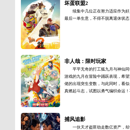
坏蛋联盟2
续集中几位正在努力适应作为好
最后一单生意，不得不脱离退休状态，
非人哉：限时玩家
平平无奇的打工狐九月与神仙同
游戏的九月在冒险中踊跃表现，希望
佬的出现突生变数，与此同时，看似
真燃起斗志，试图以勇气编织命运！不
捕风追影
一伙天才盗匪劫走数亿资产，却