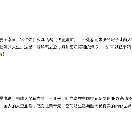
妻子李鱼（宋佳饰）和沈飞鸿（佟丽娅饰），一处悬而未决的房子让两人
壮阔的人生。这是一段解惑之旅，宛如变幻莫测的海浪。“他”可以轻于鸿
情】
景电影，由航天员翟志刚、王亚平、叶光富在中国空间站使用8K超高清
中国人的太空旅程，感受壮美奇景、空间站生活与航天员真实的内心世界。.