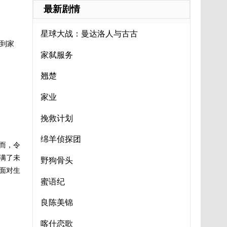
最新剧情
星球大战：曼达洛人与古古
回到家
家弑服务
翘楚
家业
挽救计划
绵羊侦探团
而，令
满了未
野狗骨头
面对生
蜜语纪
良陈美锦
喀什恋歌