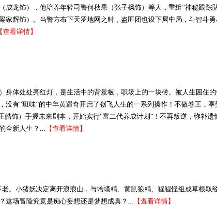
（成龙饰），他培养年轻司警何秋果（张子枫饰）等人，重组“神秘跟踪队
梁家辉饰）。当警方布下天罗地网之时，盗匪团也设下局中局，斗智斗勇
【查看详情】
饰）身体处处亮红灯，是生活中的背景板，职场上的一块砖。被人生困住的
此，没有“班味”的中年黄遇奇开启了创飞人生的一系列操作！不做卷王，享
（王皓饰）手握未来剧本，开始实行“富二代养成计划”！不再叛逆，弥补遗
全新人生？...
【查看详情】
生不老。小猪妖决定离开浪浪山，与蛤蟆精、黄鼠狼精、猩猩怪组成草根取
这场冒险究竟是痴心妄想还是梦想成真？...
【查看详情】