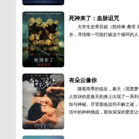
死神来了：血脉诅咒
大学生史蒂芬妮（凯特琳·桑塔·胡安
乡，寻找唯一可能打破这个循环的人，
有朵云像你
随着雨季的临近，秦天（屈楚萧
人惊讶的是秦天的身上出现了一系列
知与神秘。尽管面临这些不解之谜，
活中的种种挑战，那份深深的爱意让他