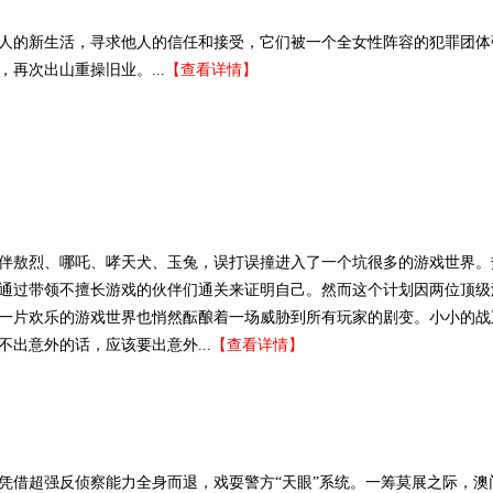
人的新生活，寻求他人的信任和接受，它们被一个全女性阵容的犯罪团体
再次出山重操旧业。...
【查看详情】
伴敖烈、哪吒、哮天犬、玉兔，误打误撞进入了一个坑很多的游戏世界。
通过带领不擅长游戏的伙伴们通关来证明自己。然而这个计划因两位顶级
一片欢乐的游戏世界也悄然酝酿着一场威胁到所有玩家的剧变。小小的战
出意外的话，应该要出意外...
【查看详情】
凭借超强反侦察能力全身而退，戏耍警方“天眼”系统。一筹莫展之际，澳