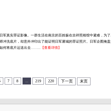
日军真实罪证影像。一群生活在南京的百姓躲在吉祥照相馆中避难，为了
师冲洗底片，却意外冲印出了能证明日军屠城的罪证照片。日军企图掩盖
何将底片运送出去……...
【查看详情】
6
7
8
...
219
220
下一页
末页