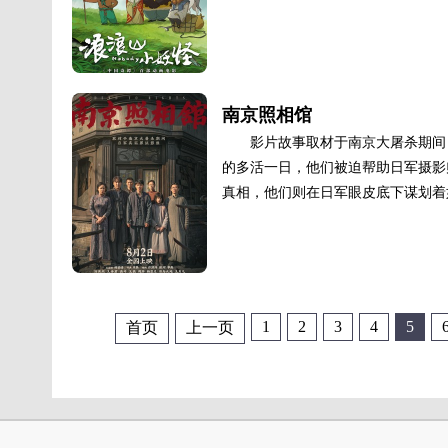
南京照相馆
影片故事取材于南京大屠杀期间
的多活一日，他们被迫帮助日军摄影
真相，他们则在日军眼皮底下谋划着如
1
2
3
4
5
首页
上一页