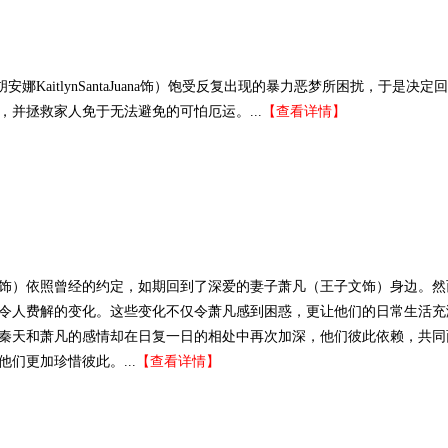
娜KaitlynSantaJuana饰）饱受反复出现的暴力恶梦所困扰，于是决定
并拯救家人免于无法避免的可怕厄运。...
【查看详情】
饰）依照曾经的约定，如期回到了深爱的妻子萧凡（王子文饰）身边。然
令人费解的变化。这些变化不仅令萧凡感到困惑，更让他们的日常生活充
秦天和萧凡的感情却在日复一日的相处中再次加深，他们彼此依赖，共同
们更加珍惜彼此。...
【查看详情】