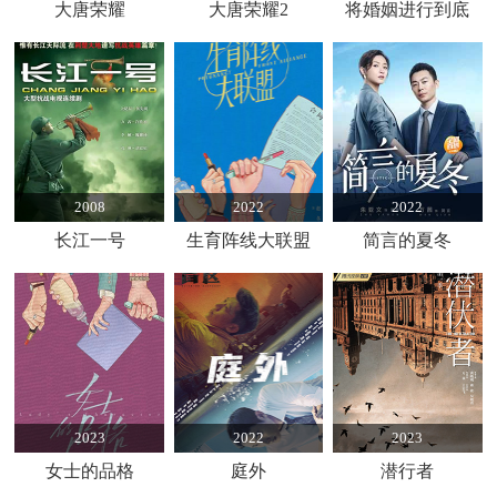
大唐荣耀
大唐荣耀2
将婚姻进行到底
2008
2022
2022
长江一号
生育阵线大联盟
简言的夏冬
2023
2022
2023
女士的品格
庭外
潜行者