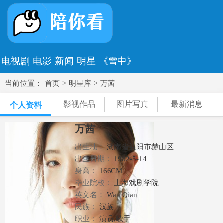
电视剧
电影
新闻
明星
《雪中》
当前位置：
首页
>
明星库
>
万茜
影视作品
图片写真
最新消息
个人资料
万茜
出生地：
湖南省益阳市赫山区
出生日期：
1982-5-14
身高：
166CM
毕业院校：
上海戏剧学院
英文名：
Wan Qian
民族：
汉族
职业：
演员,歌手