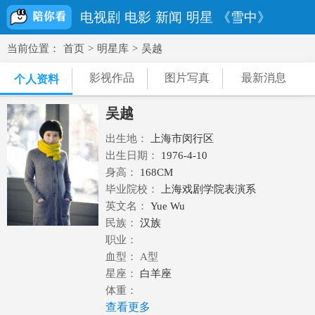
电视剧
电影
新闻
明星
《雪中》
当前位置：
首页
>
明星库
>
吴越
影视作品
图片写真
最新消息
个人资料
吴越
出生地：
上海市闵行区
出生日期：
1976-4-10
身高：
168CM
毕业院校：
上海戏剧学院表演系
英文名：
Yue Wu
民族：
汉族
职业：
血型： A型
星座：
白羊座
体重：
查看更多