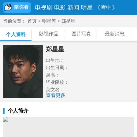
电视剧
电影
新闻
明星
《雪中》
当前位置：
首页
>
明星库
>
郑星星
影视作品
图片写真
最新消息
个人资料
郑星星
出生地：
出生日期：
身高：
毕业院校：
英文名：
查看更多
民族：
汉
职业：
演员
个人简介
血型：
星座：
体重：