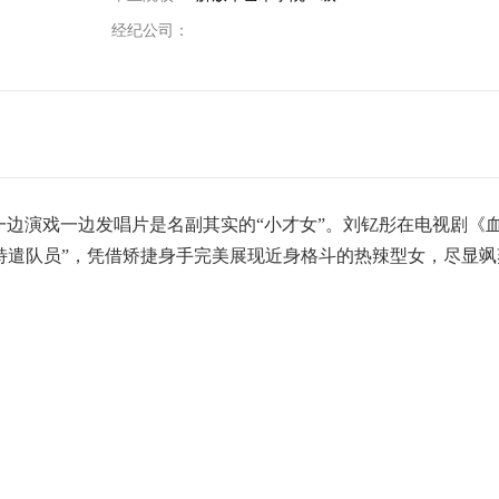
经纪公司：
一边演戏一边发唱片是名副其实的“小才女”。刘钇彤在电视剧《
特遣队员”，凭借矫捷身手完美展现近身格斗的热辣型女，尽显飒