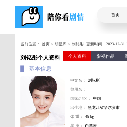
首页
当前位置：
首页
>
明星库
>
刘钇彤
更新时间：2023-12-31 19
个人资料
影视作品
刘钇彤个人资料
基本信息
中文名：
刘钇彤
曾用名：
国家/地区：
中国
出生地：
黑龙江省哈尔滨市
体 重：
45 kg
星 座：
白羊座