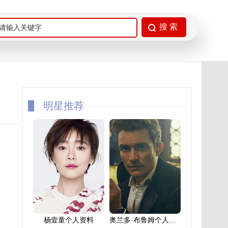
明星推荐
杨壹童个人资料
奥兰多·布鲁姆个人资料