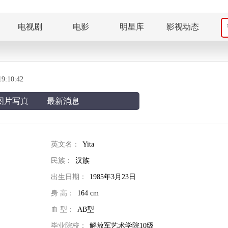
电视剧
电影
明星库
影视动态
:10:42
图片写真
最新消息
英文名：
Yita
民族：
汉族
出生日期：
1985年3月23日
身 高：
164 cm
血 型：
AB型
毕业院校：
解放军艺术学院10级