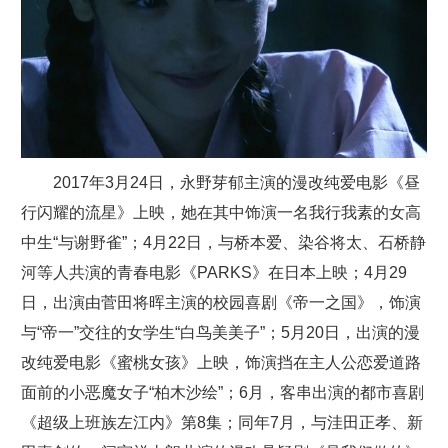
2017年3月24日，永野芽郁主演的漫改纯爱电影《昼
行闪耀的流星》上映，她在其中饰演一名我行我素的女高
中生“与谢野雀”；4月22日，与桥本爱、染谷将太、石桥静
河等人共演的青春电影《PARKS》在日本上映；4月29
日，出演由菅田将晖主演的校园喜剧《帝一之国》，饰演
与“帝一”交往的女学生“白鸟美美子”；5月20日，出演的漫
改纯爱电影《蜜桃女孩》上映，饰演挡在主人公恋爱道路
面前的小恶魔女子“柏木沙绘”；6月，客串出演的都市喜剧
《超级上班族左江内》第8集；同年7月，与洼田正孝、新