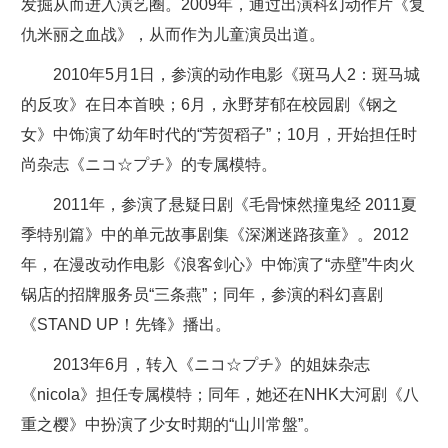
发掘从而进入演艺圈。2009年，通过出演科幻动作片《复
仇米丽之血战》，从而作为儿童演员出道。
2010年5月1日，参演的动作电影《斑马人2：斑马城
的反攻》在日本首映；6月，永野芽郁在校园剧《钢之
女》中饰演了幼年时代的“芳贺稻子”；10月，开始担任时
尚杂志《ニコ☆プチ》的专属模特。
2011年，参演了悬疑日剧《毛骨悚然撞鬼经 2011夏
季特别篇》中的单元故事剧集《深渊迷路孩童》。2012
年，在漫改动作电影《浪客剑心》中饰演了“赤壁”牛肉火
锅店的招牌服务员“三条燕”；同年，参演的科幻喜剧
《STAND UP！先锋》播出。
2013年6月，转入《ニコ☆プチ》的姐妹杂志
《nicola》担任专属模特；同年，她还在NHK大河剧《八
重之樱》中扮演了少女时期的“山川常盤”。