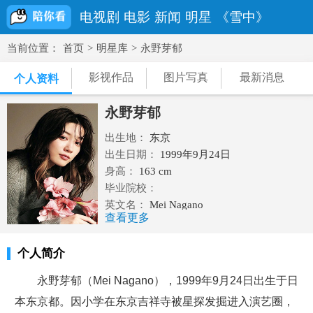
电视剧
电影
新闻
明星
《雪中》
当前位置：
首页
>
明星库
>
永野芽郁
影视作品
图片写真
最新消息
个人资料
永野芽郁
出生地：
东京
出生日期：
1999年9月24日
身高：
163 cm
毕业院校：
英文名：
Mei Nagano
查看更多
民族：
大和民族
职业：
演员,模特
个人简介
血型： AB型
星座：
天秤座
永野芽郁（Mei Nagano），1999年9月24日出生于日
体重：
本东京都。因小学在东京吉祥寺被星探发掘进入演艺圈，