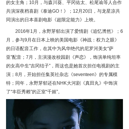
的女主角；10月，与森川葵、平冈佑太、松尾谕等人合作
共演深夜档喜剧《泰迪GO！》；12月20日，与龙星凉共
同演出的日本喜剧电影《超限定能力》上映。
2016年1月，永野芽郁出演了爱情剧《追忆潸然》；6
月，参与9月在日本上映的美国电影《神战：权力之眼》
的日语配音工作，在其中为风华绝代的尼罗河美女“萨
亚”配音；7月，主演漫改校园剧《声恋》，饰演单纯坦率
的女高中生“吉冈结子”，而这也是她首次担任电视剧的主
演；8月，开始担任集英社杂志《seventeen》的专属模
特；同年，永野芽郁还在NHK大河剧《真田丸》中饰演
了“丰臣秀赖”的正室“千姬”。