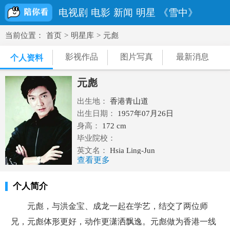
电视剧
电影
新闻
明星
《雪中》
当前位置：
首页
>
明星库
>
元彪
影视作品
图片写真
最新消息
个人资料
元彪
出生地：
香港青山道
出生日期：
1957年07月26日
身高：
172 cm
毕业院校：
英文名：
Hsia Ling-Jun
查看更多
民族：
汉族
职业：
演员
个人简介
血型： O型
星座：
狮子座
元彪，与洪金宝、成龙一起在学艺，结交了两位师
体重：
65 kg
兄，元彪体形更好，动作更潇洒飘逸。元彪做为香港一线