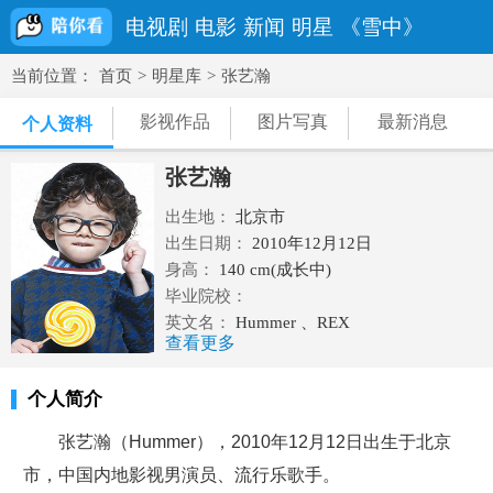
电视剧
电影
新闻
明星
《雪中》
当前位置：
首页
>
明星库
>
张艺瀚
影视作品
图片写真
最新消息
个人资料
张艺瀚
出生地：
北京市
出生日期：
2010年12月12日
身高：
140 cm(成长中)
毕业院校：
英文名：
Hummer 、REX
查看更多
民族：
汉族
职业：
演员,歌手
个人简介
血型： O型
星座：
射手座
张艺瀚（Hummer），2010年12月12日出生于北京
体重：
市，中国内地影视男演员、流行乐歌手。