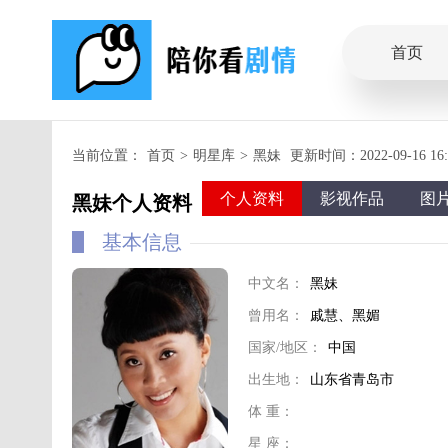
首页
当前位置：
首页
>
明星库
>
黑妹
更新时间：2022-09-16 16:1
个人资料
影视作品
图
黑妹个人资料
基本信息
中文名：
黑妹
曾用名：
戚慧、黑媚
国家/地区：
中国
出生地：
山东省青岛市
体 重：
星 座：