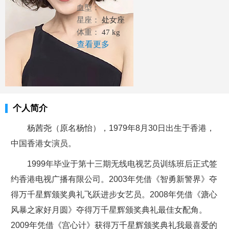
血型：
星座：
处女座
体重：
47 kg
查看更多
个人简介
杨茜尧（原名杨怡），1979年8月30日出生于香港，
中国香港女演员。
1999年毕业于第十三期无线电视艺员训练班后正式签
约香港电视广播有限公司。2003年凭借《智勇新警界》夺
得万千星辉颁奖典礼飞跃进步女艺员。2008年凭借《溏心
风暴之家好月圆》夺得万千星辉颁奖典礼最佳女配角。
2009年凭借《宫心计》获得万千星辉颁奖典礼我最喜爱的