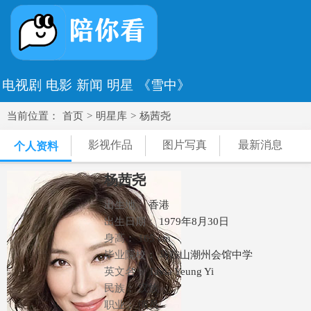
电视剧
电影
新闻
明星
《雪中》
当前位置：
首页
>
明星库
>
杨茜尧
影视作品
图片写真
最新消息
个人资料
杨茜尧
出生地：
香港
出生日期：
1979年8月30日
身高：
165 cm
毕业院校：
马鞍山潮州会馆中学
英文名：
Tavia Yeung Yi
民族：
汉族
职业：
演员