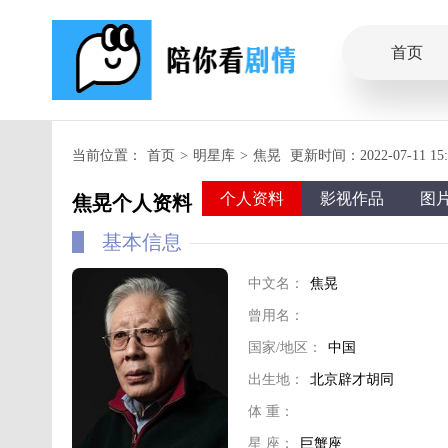
首页
当前位置：
首页
>
明星库
>
焦晃
更新时间：2022-07-11 15:3
个人资料
影视作品
图
焦晃个人资料
基本信息
中文名：
焦晃
曾用名：
国家/地区：
中国
出生地：
北京辟才胡同
体 重：
星 座：
巨蟹座