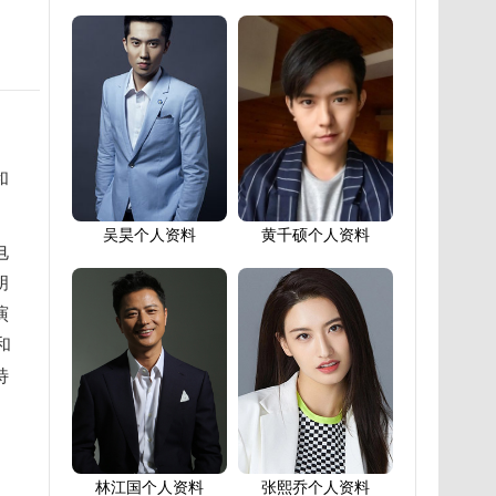
和
吴昊个人资料
黄千硕个人资料
电
胡
演
和
特
林江国个人资料
张熙乔个人资料