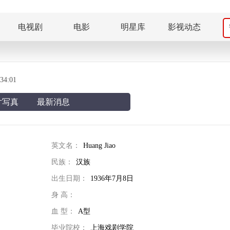
电视剧
电影
明星库
影视动态
4:01
片写真
最新消息
英文名：
Huang Jiao
民族：
汉族
出生日期：
1936年7月8日
身 高：
血 型：
A型
毕业院校：
上海戏剧学院