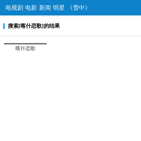
电视剧
电影
新闻
明星
《雪中》
搜索[喀什恋歌]的结果
热播
喀什恋歌