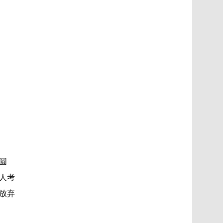
圆
人考
放弃