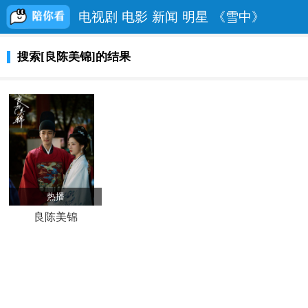
电视剧
电影
新闻
明星
《雪中》
搜索[良陈美锦]的结果
热播
良陈美锦