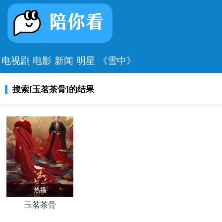
电视剧
电影
新闻
明星
《雪中》
搜索[玉茗茶骨]的结果
热播
玉茗茶骨