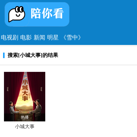
电视剧
电影
新闻
明星
《雪中》
搜索[小城大事]的结果
热播
小城大事