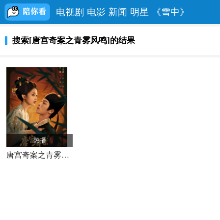
电视剧
电影
新闻
明星
《雪中》
搜索[唐宫奇案之青雾风鸣]的结果
热播
唐宫奇案之青雾风鸣